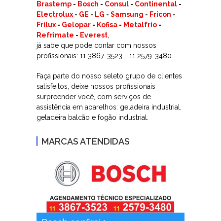
Brastemp
-
Bosch
-
Consul
-
Continental
-
Electrolux
-
GE
-
LG
-
Samsung
-
Fricon
-
Frilux
-
Gelopar
-
Kofisa
-
Metalfrio
-
Refrimate
-
Everest
,
já sabe que pode contar com nossos
profissionais: 11 3867-3523 - 11 2579-3480.
Faça parte do nosso seleto grupo de clientes
satisfeitos, deixe nossos profissionais
surpreender você, com serviços de
assistência em aparelhos: geladeira industrial,
geladeira balcão e fogão industrial.
MARCAS ATENDIDAS