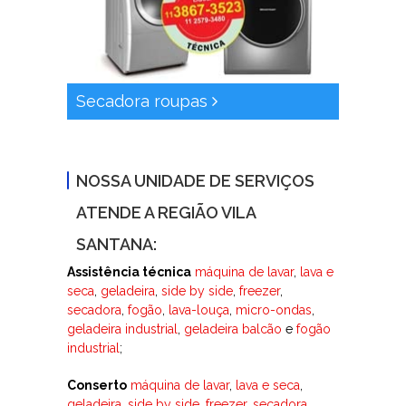
Secadora roupas
NOSSA UNIDADE DE SERVIÇOS
ATENDE A REGIÃO VILA
SANTANA:
Assistência técnica
máquina de lavar
,
lava e
seca
,
geladeira
,
side by side
,
freezer
,
secadora
,
fogão
,
lava-louça
,
micro-ondas
,
geladeira industrial
,
geladeira balcão
e
fogão
industrial
;
Conserto
máquina de lavar
,
lava e seca
,
geladeira
,
side by side
,
freezer
,
secadora
,