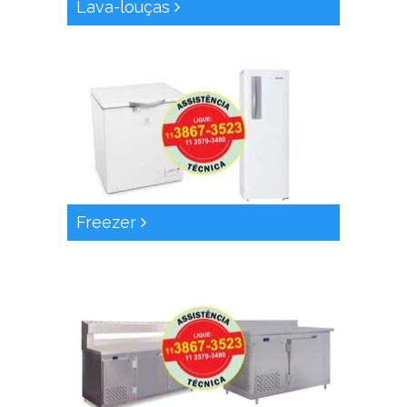
Lava-louças
Freezer