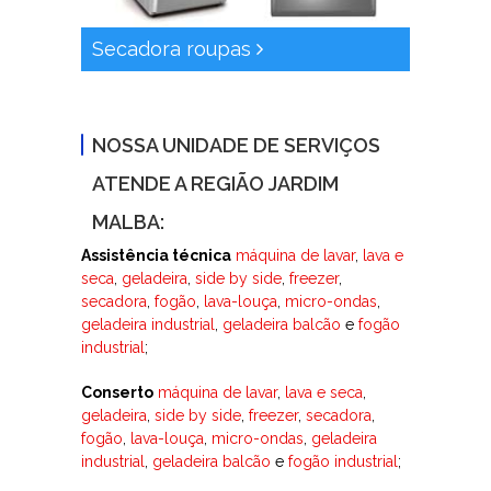
Secadora roupas
NOSSA UNIDADE DE SERVIÇOS
ATENDE A REGIÃO JARDIM
MALBA:
Assistência técnica
máquina de lavar
,
lava e
seca
,
geladeira
,
side by side
,
freezer
,
secadora
,
fogão
,
lava-louça
,
micro-ondas
,
geladeira industrial
,
geladeira balcão
e
fogão
industrial
;
Conserto
máquina de lavar
,
lava e seca
,
geladeira
,
side by side
,
freezer
,
secadora
,
fogão
,
lava-louça
,
micro-ondas
,
geladeira
industrial
,
geladeira balcão
e
fogão industrial
;