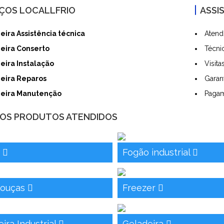
IÇOS LOCALLFRIO
ASSI
eira Assistência técnica
Atend
eira Conserto
Técni
eira Instalação
Visit
eira Reparos
Garan
eira Manutenção
Pagam
OS PRODUTOS ATENDIDOS
o
Fogão industrial
louças
Freezer
ira Industrial
Geladeira