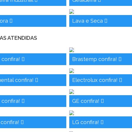
dora
Lava e Seca
AS ATENDIDAS
 confira!
Brastemp confira!
ental confira!
Electrolux confira!
 confira!
GE confira!
 confira!
LG confira!