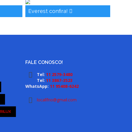
Everest confira!
FALE CONOSCO!
Tel:
11 2579-3480
Tel:
11 3867-3523
WhatsApp:
11 95408-6242
locallfrio@gmail.com
FRILUX