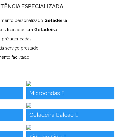
STÊNCIA ESPECIALIZADA
imento personalizado
Geladeira
cos treinados em
Geladeira
as pré agendadas
tia serviço prestado
ento facilitado
Microondas
Geladeira Balcao
Side by Side