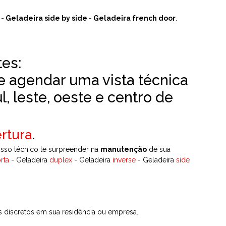
 - Geladeira side by side - Geladeira french door
.
tes:
e agendar uma vista técnica
l, leste, oeste e centro de
rtura
.
osso técnico te surpreender na
manutenção
de sua
rta
- Geladeira
duplex
- Geladeira
inverse
- Geladeira
side
s discretos em sua residência ou empresa.