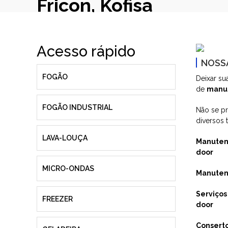
Fricon, Kofisa
Acesso rápido
NOSSA
FOGÃO
Deixar su
de
manu
FOGÃO INDUSTRIAL
Não se p
diversos 
LAVA-LOUÇA
Manutenç
door
MICRO-ONDAS
Manutenç
Serviços
FREEZER
door
Conserto