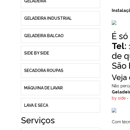
GELADEIRA
Instalaç
GELADEIRA INDUSTRIAL
É só
GELADEIRA BALCAO
Tel:
SIDE BY SIDE
de q
São 
SECADORA ROUPAS
Veja
Não perc
MÁQUINA DE LAVAR
Geladei
by side
- 
LAVA E SECA
Serviços
Com técni