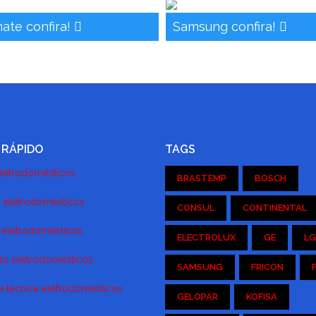
ate confira!
Samsung confira!
 RÁPIDO
TAGS
letrodomésticos
BRASTEMP
BOSCH
 eletrodomésticos
CONSUL
CONTINENTAL
o eletrodomésticos
ELECTROLUX
GE
LG
o eletrodomésticos
SAMSUNG
FRICON
ia técnica eletrodomésticos
GELOPAR
KOFISA