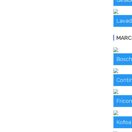
Lava
MARC
Bosch
Contin
Fricon
Kofisa