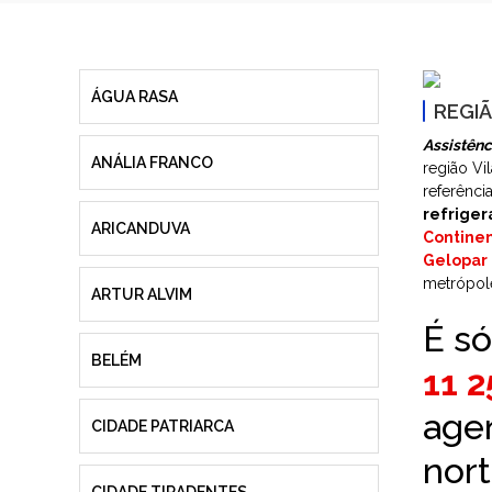
ÁGUA RASA
REGIÃ
Assistênc
ANÁLIA FRANCO
região Vi
referênc
refriger
ARICANDUVA
Continen
Gelopar
metrópole
ARTUR ALVIM
É só
BELÉM
11 
agen
CIDADE PATRIARCA
nort