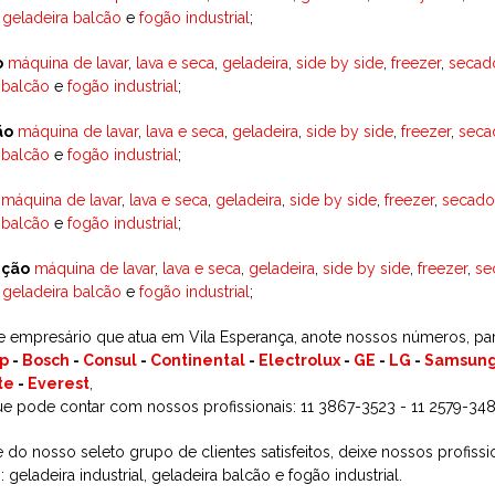
,
geladeira balcão
e
fogão industrial
;
o
máquina de lavar
,
lava e seca
,
geladeira
,
side by side
,
freezer
,
secad
 balcão
e
fogão industrial
;
ão
máquina de lavar
,
lava e seca
,
geladeira
,
side by side
,
freezer
,
seca
 balcão
e
fogão industrial
;
máquina de lavar
,
lava e seca
,
geladeira
,
side by side
,
freezer
,
secado
 balcão
e
fogão industrial
;
ção
máquina de lavar
,
lava e seca
,
geladeira
,
side by side
,
freezer
,
se
,
geladeira balcão
e
fogão industrial
;
 empresário que atua em Vila Esperança, anote nossos números, pa
p
-
Bosch
-
Consul
-
Continental
-
Electrolux
-
GE
-
LG
-
Samsun
te
-
Everest
,
ue pode contar com nossos profissionais: 11 3867-3523 - 11 2579-348
e do nosso seleto grupo de clientes satisfeitos, deixe nossos profis
 geladeira industrial, geladeira balcão e fogão industrial.