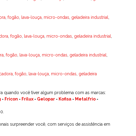
ora
,
fogão
,
lava-louça
,
micro-ondas
,
geladeira industrial
,
dora
,
fogão
,
lava-louça
,
micro-ondas
,
geladeira industrial
,
ra
,
fogão
,
lava-louça
,
micro-ondas
,
geladeira industrial
,
cadora
,
fogão
,
lava-louça
,
micro-ondas
,
geladeira
ra quando você tiver algum problema com as marcas:
g
-
Fricon
-
Frilux
-
Gelopar
-
Kofisa
-
Metalfrio
-
0.
sionais surpreender você, com serviços de assistência em