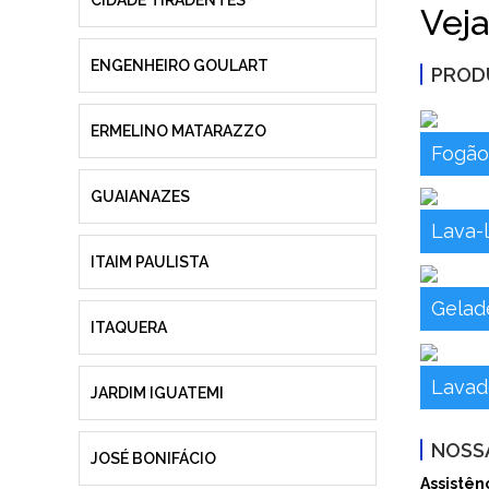
CIDADE TIRADENTES
Veja
ENGENHEIRO GOULART
PROD
ERMELINO MATARAZZO
Fogã
GUAIANAZES
Lava-
ITAIM PAULISTA
Gelade
ITAQUERA
Lava
JARDIM IGUATEMI
NOSSA
JOSÉ BONIFÁCIO
Assistên