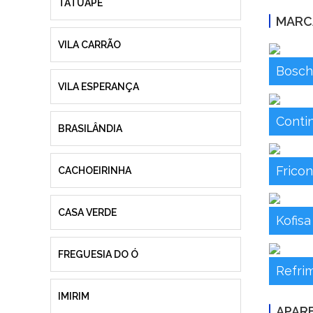
TATUAPÉ
MARC
VILA CARRÃO
Bosch
VILA ESPERANÇA
Contin
BRASILÂNDIA
Fricon
CACHOEIRINHA
CASA VERDE
Kofisa
FREGUESIA DO Ó
Refrim
IMIRIM
APAR