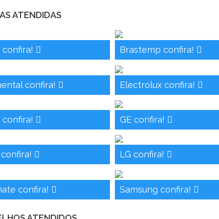
AS ATENDIDAS
 confira!
Brastemp confira!
ental confira!
Electrolux confira!
 confira!
GE confira!
 confira!
LG confira!
ate confira!
Samsung confira!
ELHOS ATENDIDOS