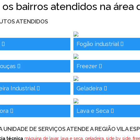
 os bairros atendidos na área 
UTOS ATENDIDOS
o
Fogão industrial
louças
Freezer
ira Industrial
Geladeira
dora
Lava e Seca
 UNIDADE DE SERVIÇOS ATENDE A REGIÃO VILA ES
cia técnica
máquina de lavar
,
lava e seca
,
geladeira
,
side by side
,
fre