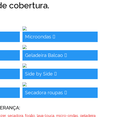
de cobertura.
Microondas
Geladeira Balcao
Side by Side
Secadora roupas
PERANÇA:
ezer
,
secadora
,
fogão
,
lava-louça
,
micro-ondas
,
geladeira