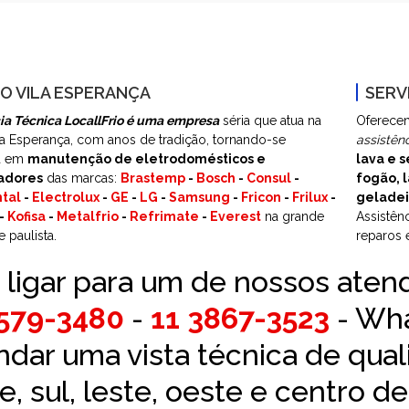
O VILA ESPERANÇA
SERV
ia Técnica LocallFrio é uma empresa
séria que atua na
Oferecen
la Esperança, com anos de tradição, tornando-se
assistên
ia em
manutenção de eletrodomésticos e
lava e s
adores
das marcas:
Brastemp
-
Bosch
-
Consul
-
fogão, l
tal
-
Electrolux
-
GE
-
LG
-
Samsung
-
Fricon
-
Frilux
-
geladei
-
Kofisa
-
Metalfrio
-
Refrimate
-
Everest
na grande
Assistên
 paulista.
reparos 
 ligar para um de nossos aten
2579-3480
-
11 3867-3523
- Wh
dar uma vista técnica de qual
e, sul, leste, oeste e centro d