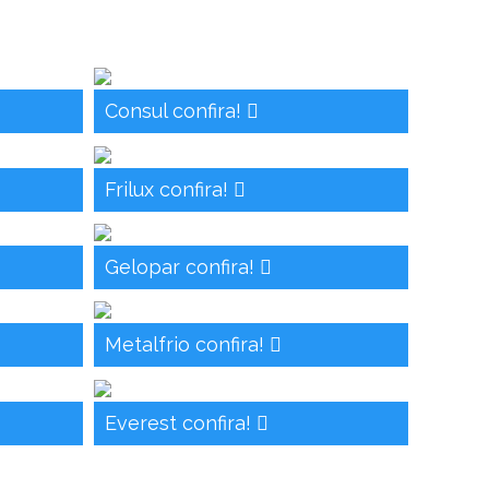
Consul confira!
Frilux confira!
Gelopar confira!
Metalfrio confira!
Everest confira!