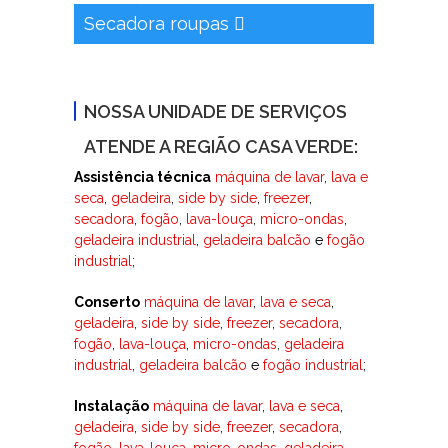
Secadora roupas
NOSSA UNIDADE DE SERVIÇOS
ATENDE A REGIÃO CASA VERDE:
Assistência técnica
máquina de lavar
,
lava e
seca
,
geladeira
,
side by side
,
freezer
,
secadora
,
fogão
,
lava-louça
,
micro-ondas
,
geladeira industrial
,
geladeira balcão
e
fogão
industrial
;
Conserto
máquina de lavar
,
lava e seca
,
geladeira
,
side by side
,
freezer
,
secadora
,
fogão
,
lava-louça
,
micro-ondas
,
geladeira
industrial
,
geladeira balcão
e
fogão industrial
;
Instalação
máquina de lavar
,
lava e seca
,
geladeira
,
side by side
,
freezer
,
secadora
,
fogão
,
lava-louça
,
micro-ondas
,
geladeira