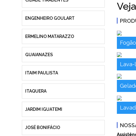
CIDADE TIRADENTES
Veja
ENGENHEIRO GOULART
PROD
ERMELINO MATARAZZO
Fogã
GUAIANAZES
Lava-
ITAIM PAULISTA
Gelade
ITAQUERA
Lava
JARDIM IGUATEMI
NOSSA
JOSÉ BONIFÁCIO
Assistên