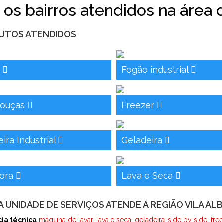
 os bairros atendidos na área 
UTOS ATENDIDOS
o
Fogão industrial
louças
Freezer
ira Industrial
Geladeira
dora
Lava e Seca
 UNIDADE DE SERVIÇOS ATENDE A REGIÃO VILA ALB
cia técnica
máquina de lavar
,
lava e seca
,
geladeira
,
side by side
,
fre