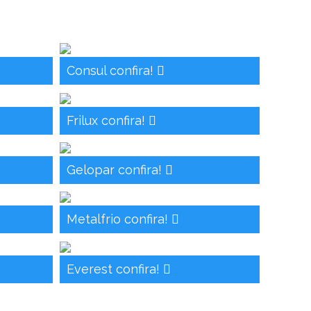
Consul confira!
Frilux confira!
Gelopar confira!
Metalfrio confira!
Everest confira!