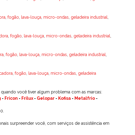
ora
,
fogão
,
lava-louça
,
micro-ondas
,
geladeira industrial
,
dora
,
fogão
,
lava-louça
,
micro-ondas
,
geladeira industrial
,
ra
,
fogão
,
lava-louça
,
micro-ondas
,
geladeira industrial
,
cadora
,
fogão
,
lava-louça
,
micro-ondas
,
geladeira
ra quando você tiver algum problema com as marcas:
g
-
Fricon
-
Frilux
-
Gelopar
-
Kofisa
-
Metalfrio
-
0.
sionais surpreender você, com serviços de assistência em