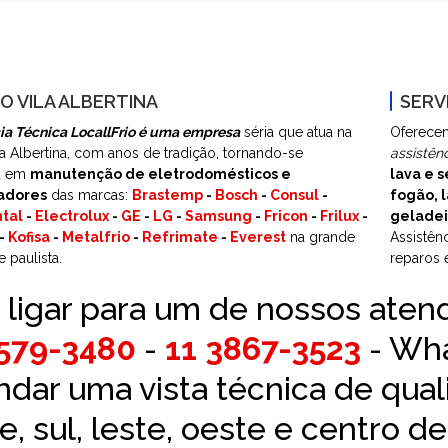
O VILA ALBERTINA
SERV
ia Técnica LocallFrio é uma empresa
séria que atua na
Oferecen
la Albertina, com anos de tradição, tornando-se
assistên
ia em
manutenção de eletrodomésticos e
lava e s
adores
das marcas:
Brastemp
-
Bosch
-
Consul
-
fogão, l
tal
-
Electrolux
-
GE
-
LG
-
Samsung
-
Fricon
-
Frilux
-
geladei
-
Kofisa
-
Metalfrio
-
Refrimate
-
Everest
na grande
Assistên
 paulista.
reparos 
 ligar para um de nossos aten
2579-3480
-
11 3867-3523
- Wh
dar uma vista técnica de qual
e, sul, leste, oeste e centro d