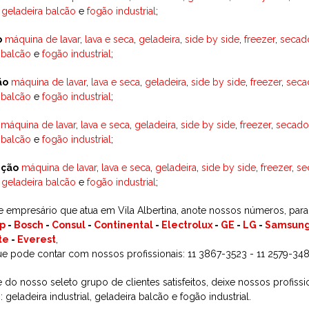
,
geladeira balcão
e
fogão industrial
;
o
máquina de lavar
,
lava e seca
,
geladeira
,
side by side
,
freezer
,
secad
 balcão
e
fogão industrial
;
ão
máquina de lavar
,
lava e seca
,
geladeira
,
side by side
,
freezer
,
seca
 balcão
e
fogão industrial
;
máquina de lavar
,
lava e seca
,
geladeira
,
side by side
,
freezer
,
secado
 balcão
e
fogão industrial
;
ção
máquina de lavar
,
lava e seca
,
geladeira
,
side by side
,
freezer
,
se
,
geladeira balcão
e
fogão industrial
;
 empresário que atua em Vila Albertina, anote nossos números, pa
p
-
Bosch
-
Consul
-
Continental
-
Electrolux
-
GE
-
LG
-
Samsun
te
-
Everest
,
ue pode contar com nossos profissionais: 11 3867-3523 - 11 2579-348
e do nosso seleto grupo de clientes satisfeitos, deixe nossos profis
 geladeira industrial, geladeira balcão e fogão industrial.