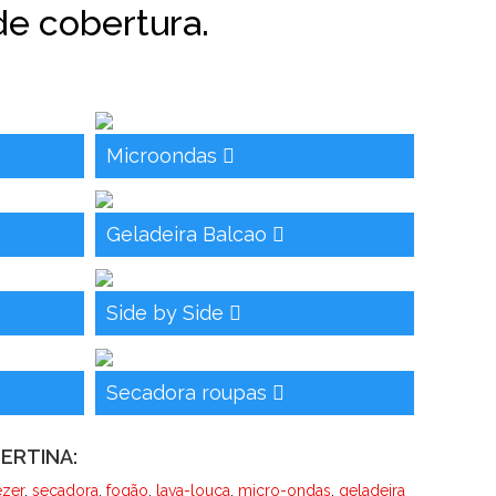
de cobertura.
Microondas
Geladeira Balcao
Side by Side
Secadora roupas
ERTINA:
ezer
,
secadora
,
fogão
,
lava-louça
,
micro-ondas
,
geladeira