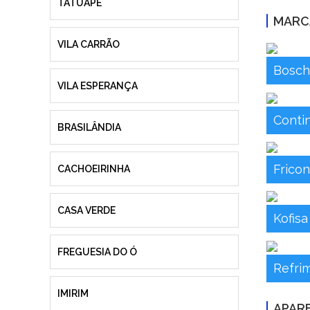
TATUAPÉ
MARC
VILA CARRÃO
Bosch
VILA ESPERANÇA
Contin
BRASILÂNDIA
Fricon
CACHOEIRINHA
CASA VERDE
Kofisa
FREGUESIA DO Ó
Refrim
IMIRIM
APAR