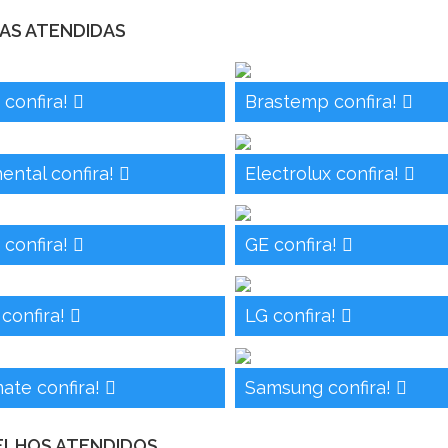
AS ATENDIDAS
 confira!
Brastemp confira!
ental confira!
Electrolux confira!
 confira!
GE confira!
 confira!
LG confira!
ate confira!
Samsung confira!
ELHOS ATENDIDOS