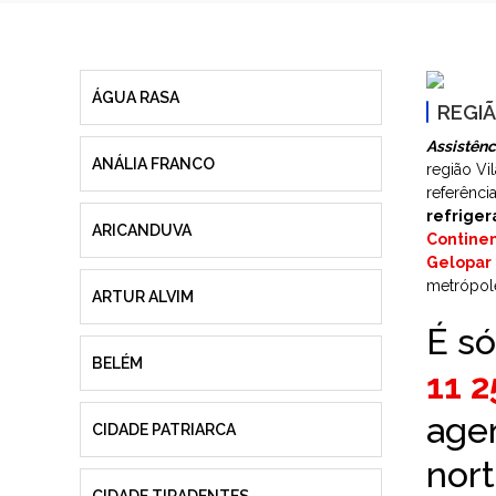
ÁGUA RASA
REGIÃ
Assistênc
ANÁLIA FRANCO
região Vi
referênc
refriger
ARICANDUVA
Continen
Gelopar
metrópole
ARTUR ALVIM
É só
BELÉM
11 
agen
CIDADE PATRIARCA
nort