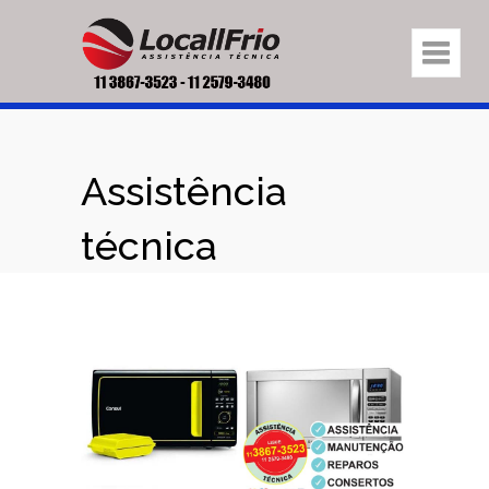
Assistência
técnica
Microondas:
Brastemp,
Consul,
Electrolux,