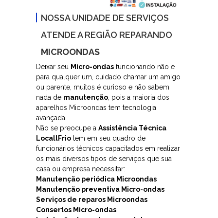
Bosch, GE, LG,
NOSSA UNIDADE DE SERVIÇOS
Samsung,
ATENDE A REGIÃO REPARANDO
MICROONDAS
Continental
Deixar seu
Micro-ondas
funcionando não é
para qualquer um, cuidado chamar um amigo
ou parente, muitos é curioso e não sabem
nada de
manutenção
, pois a maioria dos
aparelhos Microondas tem tecnologia
avançada.
Não se preocupe a
Assistência Técnica
LocallFrio
tem em seu quadro de
funcionários técnicos capacitados em realizar
os mais diversos tipos de serviços que sua
casa ou empresa necessitar:
Manutenção periódica Microondas
Manutenção preventiva Micro-ondas
Serviços de reparos Microondas
Consertos Micro-ondas