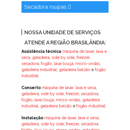
Secadora roupas
NOSSA UNIDADE DE SERVIÇOS
ATENDE A REGIÃO BRASILÂNDIA:
Assistência técnica
máquina de lavar
,
lava e
seca
,
geladeira
,
side by side
,
freezer
,
secadora
,
fogão
,
lava-louça
,
micro-ondas
,
geladeira industrial
,
geladeira balcão
e
fogão
industrial
;
Conserto
máquina de lavar
,
lava e seca
,
geladeira
,
side by side
,
freezer
,
secadora
,
fogão
,
lava-louça
,
micro-ondas
,
geladeira
industrial
,
geladeira balcão
e
fogão industrial
;
Instalação
máquina de lavar
,
lava e seca
,
geladeira
,
side by side
,
freezer
,
secadora
,
fogão
,
lava-louça
,
micro-ondas
,
geladeira