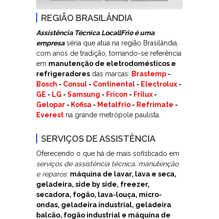
REGIÃO BRASILÂNDIA
Assistência Técnica LocallFrio é uma
empresa
séria que atua na região Brasilândia,
com anos de tradição, tornando-se referência
em
manutenção de eletrodomésticos e
refrigeradores
das marcas:
Brastemp
-
Bosch
-
Consul
-
Continental
-
Electrolux
-
GE
-
LG
-
Samsung
-
Fricon
-
Frilux
-
Gelopar
-
Kofisa
-
Metalfrio
-
Refrimate
-
Everest
na grande metrópole paulista.
SERVIÇOS DE ASSISTÊNCIA
Oferecendo o que há de mais sofisticado em
serviços de assistência técnica, manutenção
e reparos
:
máquina de lavar, lava e seca,
geladeira, side by side, freezer,
secadora, fogão, lava-louça, micro-
ondas, geladeira industrial, geladeira
balcão, fogão industrial e máquina de