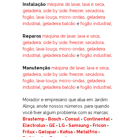
Instalação
máquina de lavar
,
lava e seca
,
geladeira
,
side by side
,
freezer
,
secadora
,
fogão
,
lava-louça
,
micro-ondas
,
geladeira
industrial
,
geladeira balcão
e
fogão industrial
;
Reparos
máquina de lavar
,
lava e seca
,
geladeira
,
side by side
,
freezer
,
secadora
,
fogão
,
lava-louça
,
micro-ondas
,
geladeira
industrial
,
geladeira balcão
e
fogão industrial
;
Manutenção
máquina de lavar
,
lava e seca
,
geladeira
,
side by side
,
freezer
,
secadora
,
fogão
,
lava-louça
,
micro-ondas
,
geladeira
industrial
,
geladeira balcão
e
fogão industrial
;
Morador e empresário que atua em Jardim
Alinça, anote nossos números, para quando
você tiver algum problema com as marcas:
Brastemp
-
Bosch
-
Consul
-
Continental
-
Electrolux
-
GE
-
LG
-
Samsung
-
Fricon
-
Frilux
-
Gelopar
-
Kofisa
-
Metalfrio
-