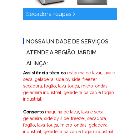
Secadora roupas
NOSSA UNIDADE DE SERVIÇOS
ATENDE A REGIÃO JARDIM
ALINÇA:
Assistência técnica
máquina de lavar
,
lava e
seca
,
geladeira
,
side by side
,
freezer
,
secadora
,
fogão
,
lava-louça
,
micro-ondas
,
geladeira industrial
,
geladeira balcão
e
fogão
industrial
;
Conserto
máquina de lavar
,
lava e seca
,
geladeira
,
side by side
,
freezer
,
secadora
,
fogão
,
lava-louça
,
micro-ondas
,
geladeira
industrial
,
geladeira balcão
e
fogão industrial
;