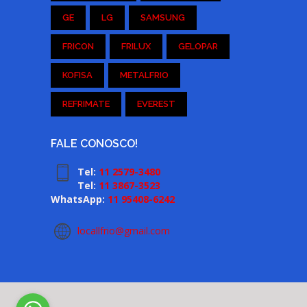
GE
LG
SAMSUNG
FRICON
FRILUX
GELOPAR
KOFISA
METALFRIO
REFRIMATE
EVEREST
FALE CONOSCO!
Tel:
11 2579-3480
Tel:
11 3867-3523
WhatsApp:
11 95408-6242
locallfrio@gmail.com