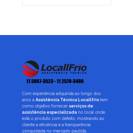
Com experiência adquirida ao longo dos
anos a
Assistência Técnica Locallfrio
tem
como objetivo fornecer
serviços de
assistência especializada
no local onde
está o produto com defeito, mostrando ao
cliente a eficiência e a transparência
conquistada no mercado paulista.