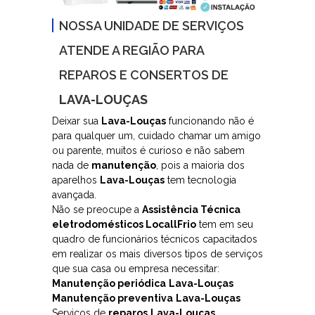
Bosch, GE, LG,
NOSSA UNIDADE DE SERVIÇOS
Samsung
ATENDE A REGIÃO PARA
REPAROS E CONSERTOS DE
LAVA-LOUÇAS
Deixar sua
Lava-Louças
funcionando não é
para qualquer um, cuidado chamar um amigo
ou parente, muitos é curioso e não sabem
nada de
manutenção
, pois a maioria dos
aparelhos
Lava-Louças
tem tecnologia
avançada.
Não se preocupe a
Assistência Técnica
eletrodomésticos LocallFrio
tem em seu
quadro de funcionários técnicos capacitados
em realizar os mais diversos tipos de serviços
que sua casa ou empresa necessitar:
Manutenção periódica
Lava-Louças
Manutenção preventiva
Lava-Louças
Serviços de
reparos
Lava-Louças