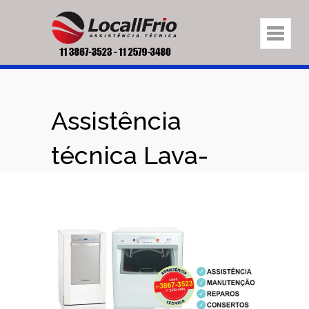
Assistência
técnica Lava-
Louças
Brastemp,
Consul,
Electrolux,