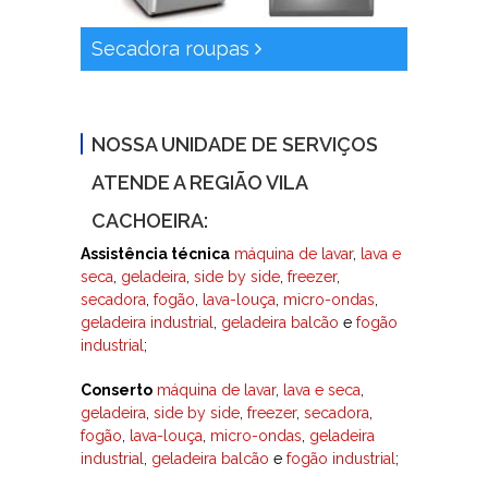
Secadora roupas
NOSSA UNIDADE DE SERVIÇOS
ATENDE A REGIÃO VILA
CACHOEIRA:
Assistência técnica
máquina de lavar
,
lava e
seca
,
geladeira
,
side by side
,
freezer
,
secadora
,
fogão
,
lava-louça
,
micro-ondas
,
geladeira industrial
,
geladeira balcão
e
fogão
industrial
;
Conserto
máquina de lavar
,
lava e seca
,
geladeira
,
side by side
,
freezer
,
secadora
,
fogão
,
lava-louça
,
micro-ondas
,
geladeira
industrial
,
geladeira balcão
e
fogão industrial
;