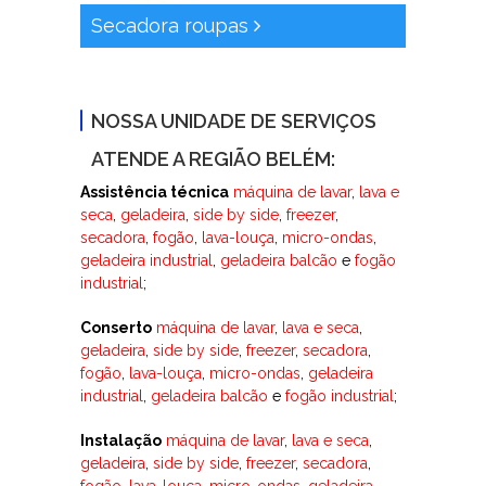
Secadora roupas
NOSSA UNIDADE DE SERVIÇOS
ATENDE A REGIÃO BELÉM:
Assistência técnica
máquina de lavar
,
lava e
seca
,
geladeira
,
side by side
,
freezer
,
secadora
,
fogão
,
lava-louça
,
micro-ondas
,
geladeira industrial
,
geladeira balcão
e
fogão
industrial
;
Conserto
máquina de lavar
,
lava e seca
,
geladeira
,
side by side
,
freezer
,
secadora
,
fogão
,
lava-louça
,
micro-ondas
,
geladeira
industrial
,
geladeira balcão
e
fogão industrial
;
Instalação
máquina de lavar
,
lava e seca
,
geladeira
,
side by side
,
freezer
,
secadora
,
fogão
,
lava-louça
,
micro-ondas
,
geladeira