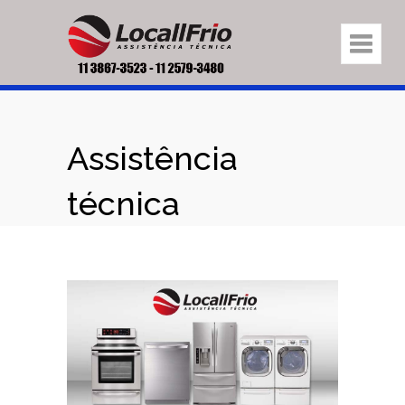
Assistência
técnica
eletrodomésticos
na região José
Bonifácio