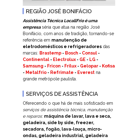
REGIÃO JOSÉ BONIFÁCIO
Assistência Técnica LocallFrio é uma
empresa
séria que atua na região José
Bonifácio, com anos de tradição, tornando-se
referência em
manutenção de
eletrodomésticos e refrigeradores
das
marcas:
Brastemp
-
Bosch
-
Consul
-
Continental
-
Electrolux
-
GE
-
LG
-
Samsung
-
Fricon
-
Frilux
-
Gelopar
-
Kofisa
-
Metalfrio
-
Refrimate
-
Everest
na
grande metrópole paulista.
SERVIÇOS DE ASSISTÊNCIA
Oferecendo o que há de mais sofisticado em
serviços de assistência técnica, manutenção
e reparos
:
máquina de lavar, lava e seca,
geladeira, side by side, freezer,
secadora, fogão, lava-louça, micro-
ondas, geladeira industrial, geladeira