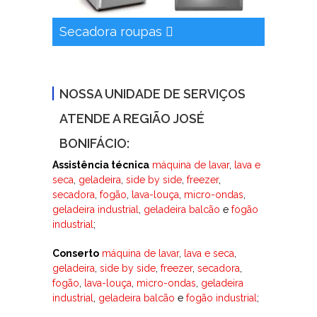
Secadora roupas
NOSSA UNIDADE DE SERVIÇOS
ATENDE A REGIÃO JOSÉ
BONIFÁCIO:
Assistência técnica
máquina de lavar
,
lava e
seca
,
geladeira
,
side by side
,
freezer
,
secadora
,
fogão
,
lava-louça
,
micro-ondas
,
geladeira industrial
,
geladeira balcão
e
fogão
industrial
;
Conserto
máquina de lavar
,
lava e seca
,
geladeira
,
side by side
,
freezer
,
secadora
,
fogão
,
lava-louça
,
micro-ondas
,
geladeira
industrial
,
geladeira balcão
e
fogão industrial
;