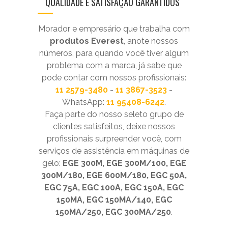
QUALIDADE E SATISFAÇÃO GARANTIDOS
Morador e empresário que trabalha com
produtos Everest
, anote nossos
números, para quando você tiver algum
problema com a marca, já sabe que
pode contar com nossos profissionais:
11 2579-3480
-
11 3867-3523
-
WhatsApp:
11 95408-6242
.
Faça parte do nosso seleto grupo de
clientes satisfeitos, deixe nossos
profissionais surpreender você, com
serviços de assistência em máquinas de
gelo:
EGE 300M, EGE 300M/100, EGE
300M/180, EGE 600M/180, EGC 50A,
EGC 75A, EGC 100A, EGC 150A, EGC
150MA, EGC 150MA/140, EGC
150MA/250, EGC 300MA/250
.