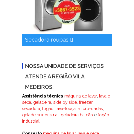
Secadora roupas
NOSSA UNIDADE DE SERVIÇOS
ATENDE A REGIÃO VILA
MEDEIROS:
Assistência técnica
máquina de lavar
,
lava e
seca
,
geladeira
,
side by side
,
freezer
,
secadora
,
fogão
,
lava-louça
,
micro-ondas
,
geladeira industrial
,
geladeira balcão
e
fogão
industrial
;
Conserto
máquina de lavar
,
lava e seca
,