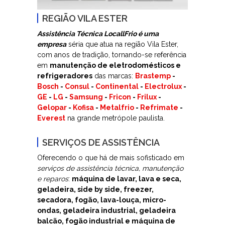
REGIÃO VILA ESTER
Assistência Técnica LocallFrio é uma
empresa
séria que atua na região Vila Ester,
com anos de tradição, tornando-se referência
em
manutenção de eletrodomésticos e
refrigeradores
das marcas:
Brastemp
-
Bosch
-
Consul
-
Continental
-
Electrolux
-
GE
-
LG
-
Samsung
-
Fricon
-
Frilux
-
Gelopar
-
Kofisa
-
Metalfrio
-
Refrimate
-
Everest
na grande metrópole paulista.
SERVIÇOS DE ASSISTÊNCIA
Oferecendo o que há de mais sofisticado em
serviços de assistência técnica, manutenção
e reparos
:
máquina de lavar, lava e seca,
geladeira, side by side, freezer,
secadora, fogão, lava-louça, micro-
ondas, geladeira industrial, geladeira
balcão, fogão industrial e máquina de