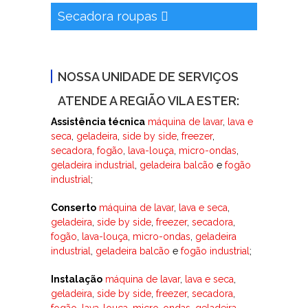
Secadora roupas
NOSSA UNIDADE DE SERVIÇOS
ATENDE A REGIÃO VILA ESTER:
Assistência técnica
máquina de lavar
,
lava e
seca
,
geladeira
,
side by side
,
freezer
,
secadora
,
fogão
,
lava-louça
,
micro-ondas
,
geladeira industrial
,
geladeira balcão
e
fogão
industrial
;
Conserto
máquina de lavar
,
lava e seca
,
geladeira
,
side by side
,
freezer
,
secadora
,
fogão
,
lava-louça
,
micro-ondas
,
geladeira
industrial
,
geladeira balcão
e
fogão industrial
;
Instalação
máquina de lavar
,
lava e seca
,
geladeira
,
side by side
,
freezer
,
secadora
,
fogão
,
lava-louça
,
micro-ondas
,
geladeira