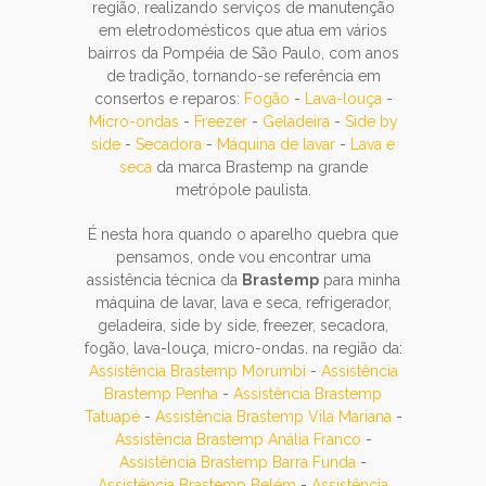
região, realizando serviços de manutenção
em eletrodomésticos que atua em vários
bairros da Pompéia de São Paulo, com anos
de tradição, tornando-se referência em
consertos e reparos:
Fogão
-
Lava-louça
-
Micro-ondas
-
Freezer
-
Geladeira
-
Side by
side
-
Secadora
-
Máquina de lavar
-
Lava e
seca
da marca Brastemp na grande
metrópole paulista.
É nesta hora quando o aparelho quebra que
pensamos, onde vou encontrar uma
assistência técnica da
Brastemp
para minha
máquina de lavar, lava e seca, refrigerador,
geladeira, side by side, freezer, secadora,
fogão, lava-louça, micro-ondas. na região da:
Assistência Brastemp Morumbi
-
Assistência
Brastemp Penha
-
Assistência Brastemp
Tatuapé
-
Assistência Brastemp Vila Mariana
-
Assistência Brastemp Anália Franco
-
Assistência Brastemp Barra Funda
-
Assistência Brastemp Belém
-
Assistência