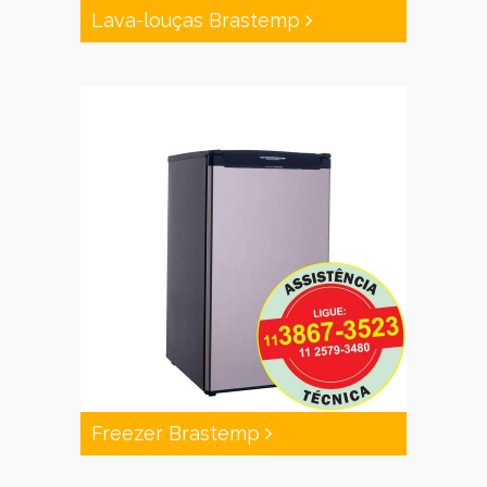
Lava-louças Brastemp
Freezer Brastemp