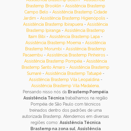
Brastemp Brooklin
-
Assistência Brastemp
Campo Belo
-
Assistência Brastemp Cidade
Jardim
-
Assistência Brastemp Higienópolis
-
Assistência Brastemp Ibirapuera
-
Assistência
Brastemp Ipiranga
-
Assistência Brastemp
Itaim Bibi
-
Assistência Brastemp Lapa
-
Assistência Brastemp Moema
-
Assistência
Brastemp Morumbi
-
Assistência Brastemp
Pacaembu
-
Assistência Brastemp Pinheiros
-
Assistência Brastemp Pompéia
-
Assistência
Brastemp Santo Amaro
-
Assistência Brastemp
Sumaré
-
Assistência Brastemp Tatuapé
-
Assistência Brastemp Vila Leopaldina
-
Assistência Brastemp Vila Madalena
.
Pensando nisso nós da
Brastemp Pompéia
Assistência Técnica
trabalhamos na região
Pompéia de São Paulo com técnicos
treinados dentro dos padrões de uma
autorizada Brastemp. Atendemos em diversas
regiões como:
Assistência Técnica
Brastemp na zona sul
,
Assistência