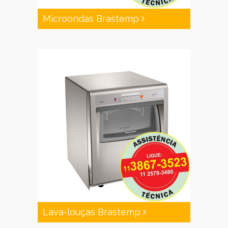
Microondas Brastemp
Lava-louças Brastemp