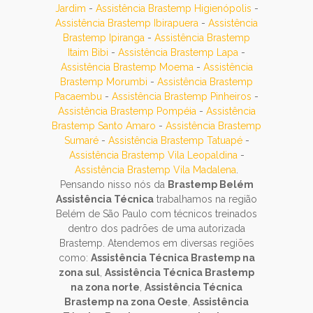
Jardim
-
Assistência Brastemp Higienópolis
-
Assistência Brastemp Ibirapuera
-
Assistência
Brastemp Ipiranga
-
Assistência Brastemp
Itaim Bibi
-
Assistência Brastemp Lapa
-
Assistência Brastemp Moema
-
Assistência
Brastemp Morumbi
-
Assistência Brastemp
Pacaembu
-
Assistência Brastemp Pinheiros
-
Assistência Brastemp Pompéia
-
Assistência
Brastemp Santo Amaro
-
Assistência Brastemp
Sumaré
-
Assistência Brastemp Tatuapé
-
Assistência Brastemp Vila Leopaldina
-
Assistência Brastemp Vila Madalena
.
Pensando nisso nós da
Brastemp Belém
Assistência Técnica
trabalhamos na região
Belém de São Paulo com técnicos treinados
dentro dos padrões de uma autorizada
Brastemp. Atendemos em diversas regiões
como:
Assistência Técnica Brastemp na
zona sul
,
Assistência Técnica Brastemp
na zona norte
,
Assistência Técnica
Brastemp na zona Oeste
,
Assistência