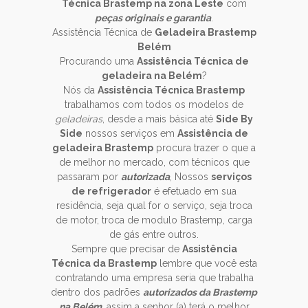
Técnica Brastemp na zona Leste
com
peças originais e garantia
.
Assistência Técnica de
Geladeira Brastemp
Belém
Procurando uma
Assistência Técnica de
geladeira na Belém
?
Nós da
Assistência Técnica Brastemp
trabalhamos com todos os modelos de
geladeiras
, desde a mais básica até
Side By
Side
nossos serviços em
Assistência de
geladeira Brastemp
procura trazer o que a
de melhor no mercado, com técnicos que
passaram por
autorizada
, Nossos
serviços
de refrigerador
é efetuado em sua
residência, seja qual for o serviço, seja troca
de motor, troca de modulo Brastemp, carga
de gás entre outros.
Sempre que precisar de
Assistência
Técnica da Brastemp
lembre que você esta
contratando uma empresa seria que trabalha
dentro dos padrões
autorizados da Brastemp
na Belém
, assim a senhor (a) terá o melhor