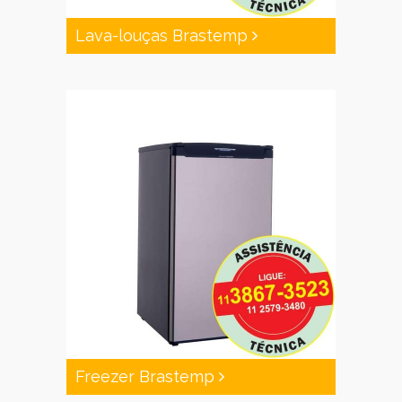
Lava-louças Brastemp
Freezer Brastemp