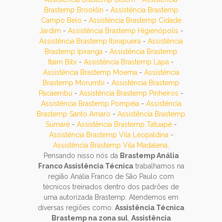
Brastemp Brooklin
-
Assistência Brastemp
Campo Belo
-
Assistência Brastemp Cidade
Jardim
-
Assistência Brastemp Higienópolis
-
Assistência Brastemp Ibirapuera
-
Assistência
Brastemp Ipiranga
-
Assistência Brastemp
Itaim Bibi
-
Assistência Brastemp Lapa
-
Assistência Brastemp Moema
-
Assistência
Brastemp Morumbi
-
Assistência Brastemp
Pacaembu
-
Assistência Brastemp Pinheiros
-
Assistência Brastemp Pompéia
-
Assistência
Brastemp Santo Amaro
-
Assistência Brastemp
Sumaré
-
Assistência Brastemp Tatuapé
-
Assistência Brastemp Vila Leopaldina
-
Assistência Brastemp Vila Madalena
.
Pensando nisso nós da
Brastemp Anália
Franco Assistência Técnica
trabalhamos na
região Anália Franco de São Paulo com
técnicos treinados dentro dos padrões de
uma autorizada Brastemp. Atendemos em
diversas regiões como:
Assistência Técnica
Brastemp na zona sul
,
Assistência