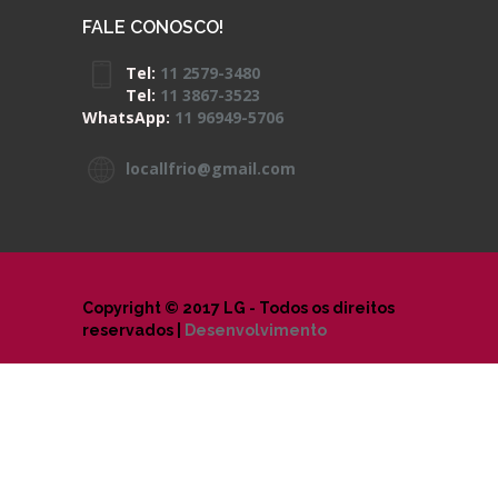
FALE CONOSCO!
Tel:
11 2579-3480
Tel:
11 3867-3523
WhatsApp:
11 96949-5706
locallfrio@gmail.com
Copyright © 2017 LG - Todos os direitos
reservados |
Desenvolvimento