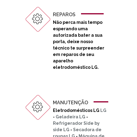
REPAROS
Não perca mais tempo
esperando uma
autorizada bater a sua
porta, deixe nosso
técnico te surpreender
em reparos de seu
aparelho
eletrodoméstico LG.
MANUTENÇÃO
Eletrodomésticos LG
LG
-
Geladeira LG
-
Refrigerador Side by
side LG
-
Secadora de
roupas LG
-
Máquina de