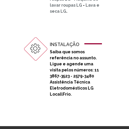
lavar roupas LG
-
Lava e
seca LG
.
INSTALAÇÃO
Saiba que somos
referência no assunto.
Ligue e agende uma
visita pelos números: 11
3867-3523 - 2579-3480
Assistência Técnica
Eletrodomésticos LG
LocallFrio.