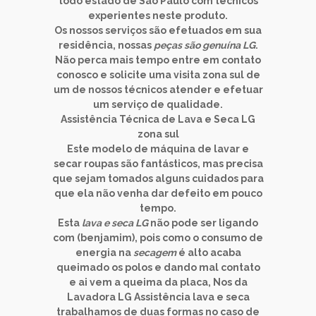
todo estado de São Paulo com técnicos
experientes neste produto.
Os
nossos serviços
são efetuados em sua
residência, nossas
peças são genuína LG
.
Não perca mais tempo entre em contato
conosco e solicite uma visita zona sul de
um de nossos técnicos atender e efetuar
um
serviço de qualidade
.
Assistência Técnica de
Lava e Seca LG
zona sul
Este modelo de
máquina de lavar e
secar roupas
são fantásticos, mas precisa
que sejam tomados alguns cuidados para
que ela não venha dar defeito em pouco
tempo.
Esta
lava e seca LG
não pode ser ligando
com (benjamim), pois como o consumo de
energia na
secagem
é alto acaba
queimado os polos e dando mal contato
e ai vem a queima da placa, Nos da
Lavadora LG Assistência lava e seca
trabalhamos de duas formas no caso de