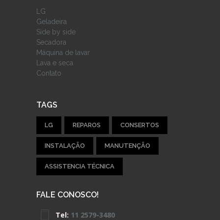
LG
Geladeira
Side by side
Secadora
Máquina de lavar
Lava e seca
Contato
TAGS
LG
REPAROS
CONSERTOS
INSTALAÇÃO
MANUTENÇÃO
ASSISTENCIA TÉCNICA
FALE CONOSCO!
Tel:
11 2579-3480