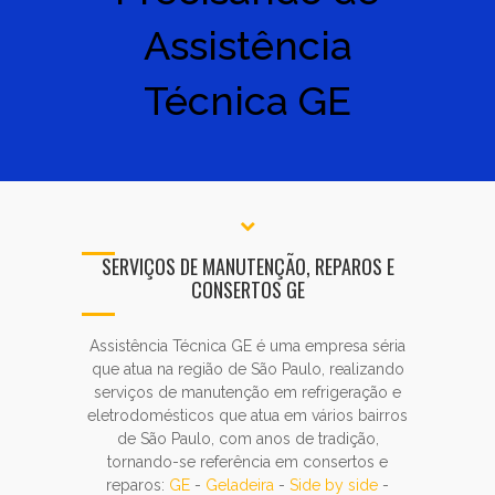
Assistência
Técnica GE
SERVIÇOS DE MANUTENÇÃO, REPAROS E
CONSERTOS GE
Assistência Técnica GE é uma empresa séria
que atua na região de São Paulo, realizando
serviços de manutenção em refrigeração e
eletrodomésticos que atua em vários bairros
de São Paulo, com anos de tradição,
tornando-se referência em consertos e
reparos:
GE
-
Geladeira
-
Side by side
-