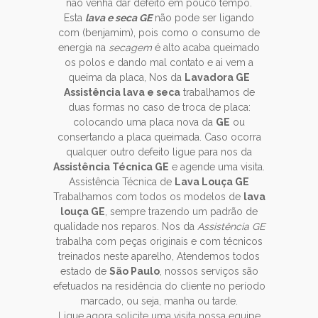
não venha dar defeito em pouco tempo.
Esta
lava e seca GE
não pode ser ligando
com (benjamim), pois como o consumo de
energia na
secagem
é alto acaba queimado
os polos e dando mal contato e ai vem a
queima da placa, Nos da
Lavadora GE
Assistência lava e seca
trabalhamos de
duas formas no caso de troca de placa:
colocando uma placa nova da
GE
ou
consertando a placa queimada. Caso ocorra
qualquer outro defeito ligue para nos da
Assistência Técnica GE
e agende uma visita.
Assistência Técnica de
Lava Louça GE
Trabalhamos com todos os modelos de
lava
louça GE
, sempre trazendo um padrão de
qualidade nos reparos. Nos da
Assistência GE
trabalha com peças originais e com técnicos
treinados neste aparelho, Atendemos todos
estado de
São Paulo
, nossos serviços são
efetuados na residência do cliente no período
marcado, ou seja, manha ou tarde.
Ligue agora solicite uma visita nossa equipe