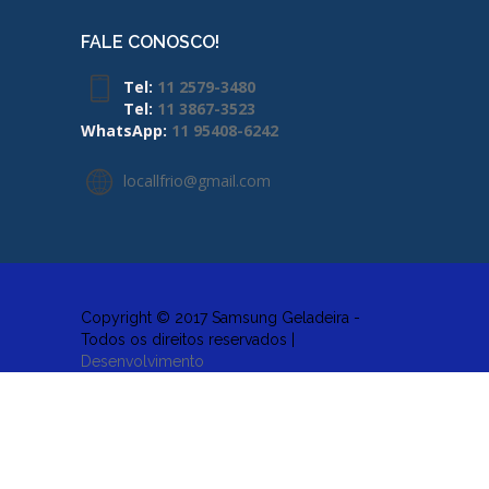
FALE CONOSCO!
Tel:
11 2579-3480
Tel:
11 3867-3523
WhatsApp:
11 95408-6242
locallfrio@gmail.com
Copyright © 2017 Samsung Geladeira -
Todos os direitos reservados |
Desenvolvimento