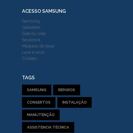
ACESSO SAMSUNG
Samsung
Geladeira
Side by side
Secadora
Máquina de lavar
Lava e seca
Contato
TAGS
SAMSUNG
REPAROS
CONSERTOS
INSTALAÇÃO
MANUTENÇÃO
ASSISTENCIA TÉCNICA