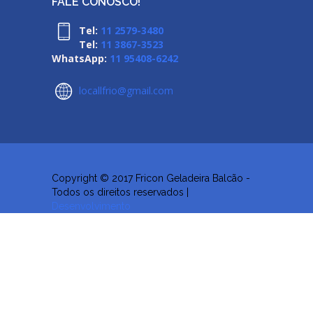
FALE CONOSCO!
Tel:
11 2579-3480
Tel:
11 3867-3523
WhatsApp:
11 95408-6242
locallfrio@gmail.com
Copyright © 2017 Fricon Geladeira Balcão -
Todos os direitos reservados |
Desenvolvimento