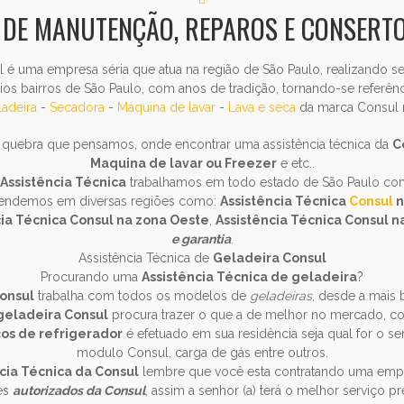
 DE MANUTENÇÃO, REPAROS E CONSERT
l é uma empresa séria que atua na região de São Paulo, realizando
ios bairros de São Paulo, com anos de tradição, tornando-se referên
adeira
-
Secadora
-
Máquina de lavar
-
Lava e seca
da marca Consul n
 quebra que pensamos, onde encontrar uma assistência técnica da
C
Maquina de lavar ou Freezer
e etc..
Assistência Técnica
trabalhamos em todo estado de São Paulo com
Atendemos em diversas regiões como:
Assistência Técnica
Consul
n
cia Técnica Consul na zona Oeste
,
Assistência Técnica Consul n
e garantia
.
Assistência Técnica de
Geladeira Consul
Procurando uma
Assistência Técnica de geladeira
?
Consul
trabalha com todos os modelos de
geladeiras
, desde a mais 
 geladeira Consul
procura trazer o que a de melhor no mercado, c
ços de refrigerador
é efetuado em sua residência seja qual for o ser
modulo Consul, carga de gás entre outros.
cia Técnica da Consul
lembre que você esta contratando uma empre
es
autorizados da Consul
, assim a senhor (a) terá o melhor serviço pr