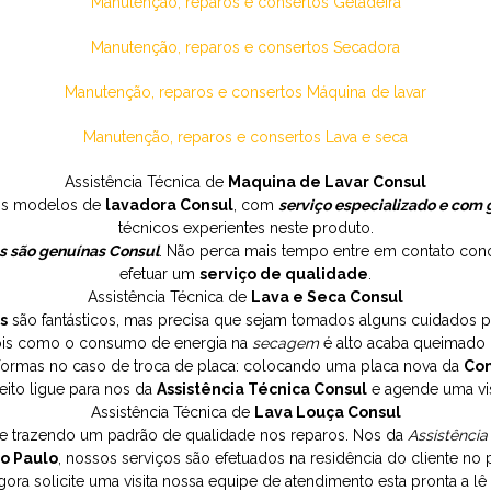
Manutenção, reparos e consertos Geladeira
Manutenção, reparos e consertos Secadora
Manutenção, reparos e consertos Máquina de lavar
Manutenção, reparos e consertos Lava e seca
Assistência Técnica de
Maquina de Lavar Consul
os modelos de
lavadora Consul
, com
serviço especializado e com 
técnicos experientes neste produto.
s são genuínas Consul
. Não perca mais tempo entre em contato conos
efetuar um
serviço de qualidade
.
Assistência Técnica de
Lava e Seca Consul
s
são fantásticos, mas precisa que sejam tomados alguns cuidados p
ois como o consumo de energia na
secagem
é alto acaba queimado 
ormas no caso de troca de placa: colocando uma placa nova da
Con
eito ligue para nos da
Assistência Técnica Consul
e agende uma vis
Assistência Técnica de
Lava Louça Consul
e trazendo um padrão de qualidade nos reparos. Nos da
Assistência
o Paulo
, nossos serviços são efetuados na residência do cliente no
gora solicite uma visita nossa equipe de atendimento esta pronta a lê 