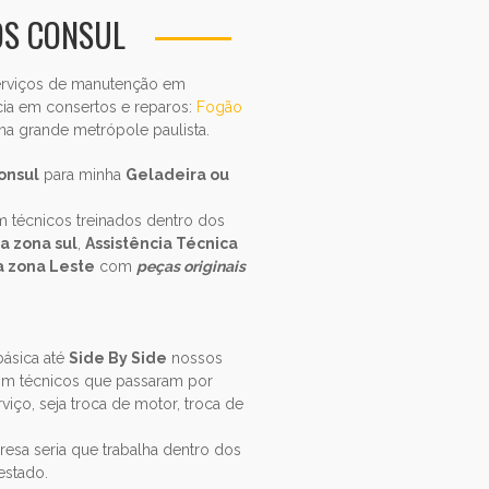
OS CONSUL
 serviços de manutenção em
cia em consertos e reparos:
Fogão
a grande metrópole paulista.
onsul
para minha
Geladeira ou
 técnicos treinados dentro dos
a zona sul
,
Assistência Técnica
a zona Leste
com
peças originais
básica até
Side By Side
nossos
om técnicos que passaram por
viço, seja troca de motor, troca de
sa seria que trabalha dentro dos
estado.