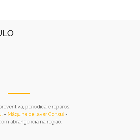
ULO
eventiva, periódica e reparos:
ul
-
Máquina de lavar Consul
-
 Com abrangência na região.