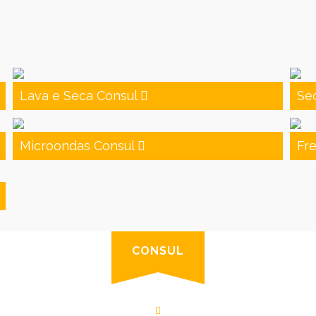
Lava e Seca Consul
Se
Microondas Consul
Fr
CONSUL