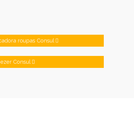
cadora roupas Consul
eezer Consul