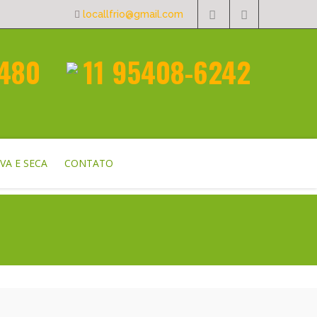
locallfrio@gmail.com
3480
11 95408-6242
VA E SECA
CONTATO