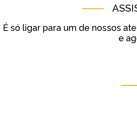
ASSI
É só ligar para um de nossos at
e ag