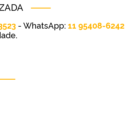
IZADA
3523
- WhatsApp:
11 95408-6242
dade.